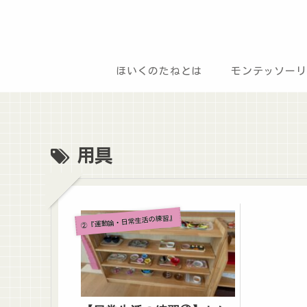
ほいくのたねとは
モンテッソーリ
用具
②『運動論・日常生活の練習』