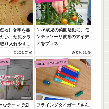
3～6歳児の菜園活動に、モ
⑤‐1】文字を書
ンテッソーリ教育のアイデ
たい！幼児クラ
アをプラス
取り入れやす
読む・書く活動”
2026.07.02
2024.09.29
おすすめ
3歳以上のお友達におすすめ
きなテーマで図
フライングタイガー『さん