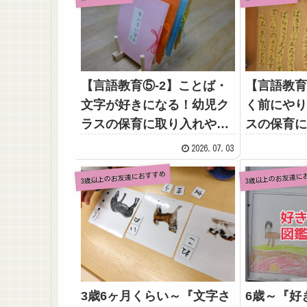
【言語教育⑤‐2】ことば・
【言語教育
文字が好きになる！幼児ク
く前にやり
ラスの保育に取り入れやす
スの保育に
い“文字を読む・書く活動”
い“文字を
2026.07.03
3歳以上のお友達におすすめ
3歳以上のお友達に
3歳6ヶ月くらい～『文字さ
6歳～『好