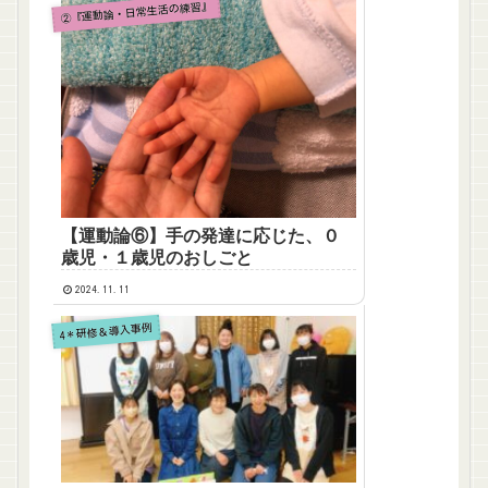
②『運動論・日常生活の練習』
【運動論⑥】手の発達に応じた、０
歳児・１歳児のおしごと
2024.11.11
4＊研修＆導入事例