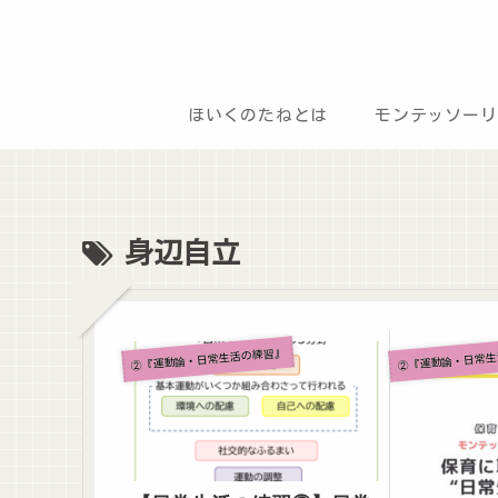
ほいくのたねとは
モンテッソーリ
身辺自立
②『運動論・日常生活の練習』
②『運動論・日常生