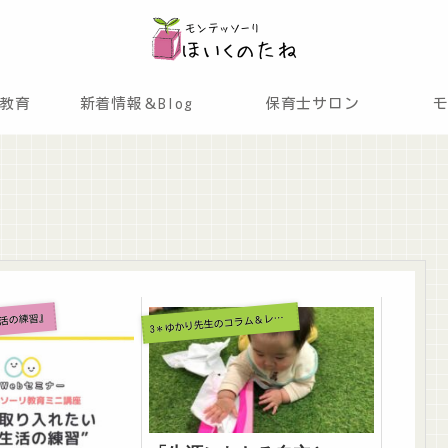
教育
新着情報＆Blog
保育士サロン
3
活の練習』
＊ゆかり先生のコラム＆レポート