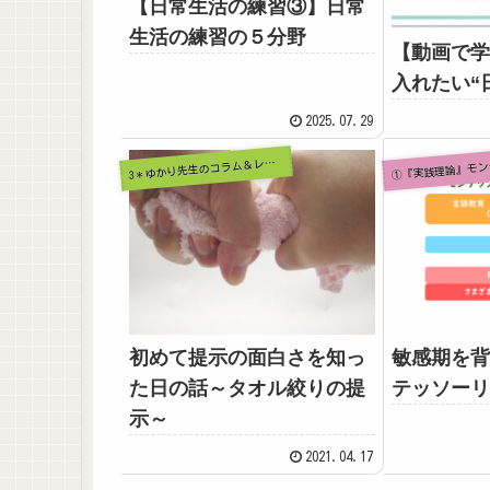
【日常生活の練習③】日常
生活の練習の５分野
【動画で学
入れたい“
2025.07.29
3
＊ゆかり先生のコラム＆レポート
初めて提示の面白さを知っ
敏感期を背
た日の話～タオル絞りの提
テッソーリ
示～
2021.04.17