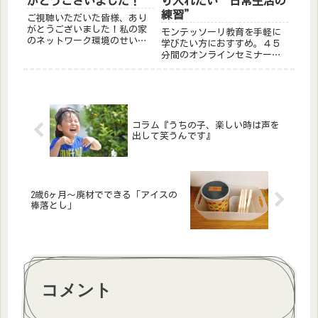
がとうございました！
り入れたい“日常生活の
練習”
ご視聴いただいた皆様、あり
がとうございました！私の家
モンテッソーリ教育を手軽に
のネットワーク環境のせい
学びたい方におすすめ。４５
か、動画と音声に差があり、
分間のオンラインセミナーを
一人で笑ってしましました。
見るだけで、園での遊びが豊
今回は、とっても凝縮してお
かになっちゃうかも
話しましたので、詳しいお話
はこちらのブログの方でお伝
えしていきたいと思っており
ます。配...
コラム『うちの子、楽しい時は声を
出して笑うんです』
2歳6ヶ月～廃材でできる「アイスの
棒落とし」
コメント