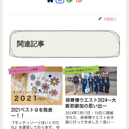
yukari
関連記事
1
＊モンテッソーリ教育を学ぶ
＊ゆかり先生のコラム＆レポート
3
保育博ウエスト2024～大
阪初参加の思い出～
2021ベスト９を発表
2024年7月17日・18日に開催
～！！
された、保育博ウエスト＠大
阪に行ってきました！思い出
『モンテッソーリほいくのた
とセミナーに分けて、レポー
ね』を運営しております、ゆ