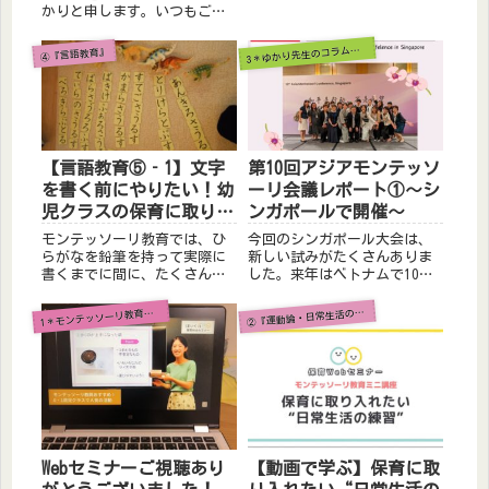
トします♬
かりと申します。いつもご覧
いただき、ありがとうござい
ます！！『モンテッソーリほ
＊ゆかり先生のコラム＆レポート
3
④『言語教育』
いくのたね』では、保育士の
皆さまや、子育て中の皆さま
にお役に立てるような投稿を
心がけております。日頃の保
育、お...
【言語教育⑤‐1】文字
第10回アジアモンテッソ
を書く前にやりたい！幼
ーリ会議レポート①～シ
児クラスの保育に取り入
ンガポールで開催～
れやすい“文字を読む・
モンテッソーリ教育では、ひ
今回のシンガポール大会は、
書く活動”
らがなを鉛筆を持って実際に
新しい試みがたくさんありま
書くまでに間に、たくさんの
した。来年はベトナムで10月
活動が用意されています。ぜ
に開催です！
ひ、保育園やご家庭でも取り
②
1
『運動論・日常生活の練習』
＊モンテッソーリ教育を学ぶ
入れてみてください。
Webセミナーご視聴あり
【動画で学ぶ】保育に取