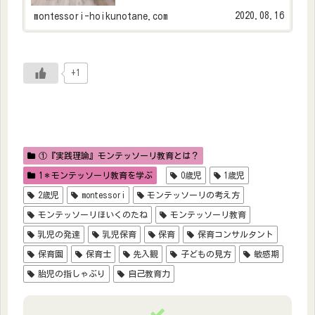
の一番重要な仕事、ミッションなのです☆子ど
もは自らの力によって成長してく...
2020.08.16
montessori-hoikunotane.com
+1
①『実践理論』モンテッソーリ教育とは？
1＊モンテッソーリ教育を学ぶ
0歳児
1歳児
2歳児
montessori
モンテッソーリの考え方
モンテッソーリほいくのたね
モンテッソーリ教育
乳児の発達
乳児保育
保育
保育コンサルタント
保育園
保育士
先入観
子どもの見方
敏感期
胎児の指しゃぶり
自己教育力