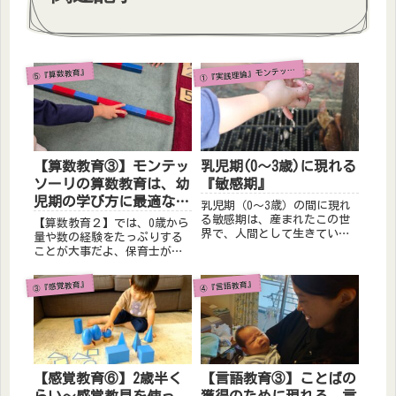
『実践理論』モンテッソーリ教育とは？
①
⑤『算数教育』
【算数教育③】モンテッ
乳児期(0～3歳)に現れる
ソーリの算数教育は、幼
『敏感期』
児期の学び方に最適な工
乳児期（0～3歳）の間に現れ
夫がなされています
る敏感期は、産まれたこの世
【算数教育２】では、0歳から
界で、人間として生きていく
量や数の経験をたっぷりする
ために必要な力に対して現れ
ことが大事だよ、保育士がそ
ます。その力は、獲得して以
れを知っていると、より子ど
降一生使い続ける力です。敏
もの経験を充実させるお手伝
③『感覚教育』
④『言語教育』
感期を知ると、子どもの不可
いができますよ。さらに、量
思議な行動の理由がわかって
の経験として感覚教具にはた
きて、それまでより子どもと
くさん触って欲しいなという
一緒...
お話しました。今回は、この
算数...
【感覚教育⑥】2歳半く
【言語教育③】ことばの