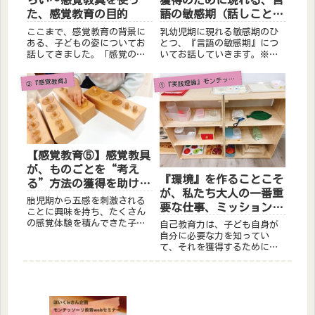
らい～感覚教具を使っ
獲得のために現れる、言
た、感覚教育の目的
語の敏感期（話しことば
と書きことば）
ここまで、感覚教育の背景に
乳幼児期に現れる敏感期のひ
ある、子どもの姿についてお
とつ、『言語の敏感期』につ
話してきました。「感覚の敏
いてお話していきます。※敏
感期」や「知性の芽生え」な
感期については、こちらの投
ど、感覚教具に触れる以前か
稿をご覧ください〔乳幼児期
『実践理論』モンテッソーリ教育とは？
①
③『感覚教育』
らの子どもの姿、興味や発達
に現れる“敏感期”をご存知
があるからこそ、感覚教具を
ですか〕『言語の敏感期』
使った感覚教育を行うことが
が、なぜ乳幼児期に現れるの
できます。今回は、感覚教具
かと言いますと【言語教育
を使っ...
①】でお伝...
【感覚教育⑤】感覚教具
が、ものごとを“考え
『環境』を作ることこそ
る”方法の獲得を助けて
が、私たち大人の一番重
くれる！３つの操作方法
胎児期から五感を刺激される
要な仕事、ミッションな
P・G・S
ことに興味を持ち、たくさん
のです☆
の感覚体験を積んできた子ど
自己教育力は、子ども自身が
もたち。１歳半（もしくは2
自分に必要な力を知ってい
歳）くらいからは「同じ」が
て、それを獲得するために身
わかるようになり、知性を働
のまわりの環境に自ら関わる
かせることにも興味を持ちま
ことで発揮されるとお話しし
す。2歳半くらいになると、す
ました。この『環境』を用意
っかり思い通りに動かせる体
することが大人の一番重要な
や手...
仕事、ミッションなのです☆
子どもは自らの力によって成