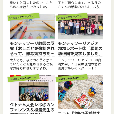
良い」と耳にしたので、こち
子をご紹介します。ある日の
らの本を読んでみました。
Ｓくんの活動の2/3は、お友達
「与える」より「引き出
のおしごとを見ることでした
す」！ ユダヤ式「天才」教育
☆その興味の対象は「ハンマ
＊ゆかり先生のコラム＆レポート
＊ゆかり先生のコラム＆レポート
3
3
のレシピこの本を読んだ感想
ーで叩く」おしごとです。こ
は、「モンテッソーリ教育と
のおしごとは、どちらかと言
の共通点がいっぱいある！」
うと1歳児さん（1歳6ヶ月くら
ということ。首が取れそうに
い）向けで、何かを持っ...
なるくら...
モンテッソーリ教師の反
モンテッソーリアジア
省「おしごとを強制され
2023レポート②「現地の
るって、嫌な気持ちだ
幼稚園を見学しました」
ね」
大人でも、後でやろうと思っ
モンテッソーリアジア2023台
ていたことを急かされると嫌
湾大会、１日目は現地の幼稚
な気持ちになりますよね。
園見学からのスタート！！現
地の園を見学すると、その国
の文化を知ることができる
＊ゆかり先生のコラム＆レポート
＊ゆかり先生のコラム＆レポート
3
3
し、おしごとも独特なものが
あって面白いんです。当たり
前だけど、どこの国であろう
とモンテッソーリ教育の環境
で大...
ベトナム大会レポ②カン
ファレンス＆松浦先生の
コラム『1歳の子が教え