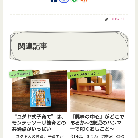
yukari
関連記事
＊ゆかり先生のコラム＆レポート
3
c.おすすめの本
“ユダヤ式子育て”は、
「興味の中心」がどこで
モンテッソーリ教育との
あるか～2歳児のハンマ
共通点がいっぱい
ーで叩くおしごと～
「ユダヤ人の教育、子育てが
今回は、Ｓくん（2歳児）の様