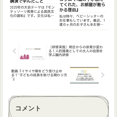
講演で学んだこと
てくれた、お部屋が散ら
2025年の大会テーマは『モン
かる理由』
テッソーリ教育による国民文
化の調和』です。文化は私た
私は時々、ベビーシッターの
ちの生活に根付き、子どもた
お仕事もしています。最近、1
ちの心を育む大事な要素の一
歳６ヶ月のお子さんをお預か
つです。モンテッソーリ教育
りして一緒に過ごす中で、お
の目的は「平和」。自分たち
部屋が散らかる理由をその子
の文化を愛する者は、他の文
が教えてくれたので、みなさ
化も愛する者になり、平和を
んにもお伝えしようと思いま
構...
す。1歳児と呼ばれる月齢の子
〔研修実施〕明日からの保育が変わ
どもたちは、「運動の敏感
る！人的環境としての大人の役割を
期」...
学ぶ園内研修
動画『イヤイヤ期をどう受け止め
る？~子どもの成長を助ける関わり方
~』
コメント